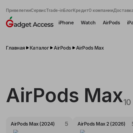
Привелегии
Сервис
Trade-in
Блог
Кредит
О компании
Доставка
iPhone
Watch
AirPods
iP
Главная
Каталог
AirPods
AirPods Max
AirPods Max
10
5
AirPods Max (2024)
AirPods Max 2 (2026)