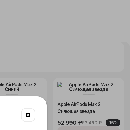
rPods Max 2 Синий
Apple AirPods Max 2
Сияющая звезда
 ₽
62 490 ₽
-15%
52 990 ₽
62 490 ₽
-15%
Купить