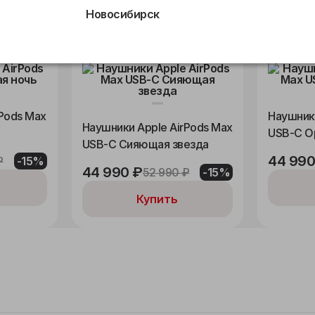
Купить
Новосибирск
Pods Max
Наушники
Наушники Apple AirPods Max
USB-C О
USB-C Сияющая звезда
44 990
₽
-15%
44 990 ₽
52 990 ₽
-15%
Купить