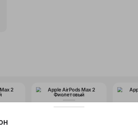
2
Apple AirPods Max 2
Apple Ai
Фиолетовый
он
52 990
52 990 ₽
₽
-15%
62 490 ₽
-15%